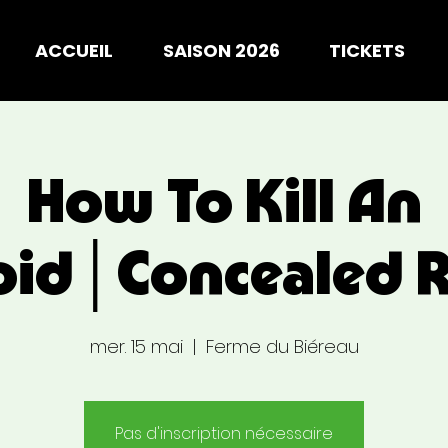
ACCUEIL
SAISON 2026
TICKETS
How To Kill An
oid│Concealed R
mer. 15 mai
  |  
Ferme du Biéreau
Pas d'inscription nécessaire